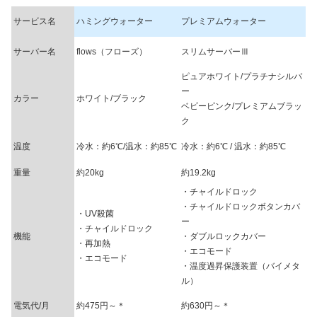
サービス名
ハミングウォーター
プレミアムウォーター
サーバー名
flows（フローズ）
スリムサーバーⅢ
ピュアホワイト/プラチナシルバ
ー
カラー
ホワイト/ブラック
ベビーピンク/プレミアムブラッ
ク
温度
冷水：約6℃/温水：約85℃
冷水：約6℃ / 温水：約85℃
重量
約20kg
約19.2kg
・チャイルドロック
・チャイルドロックボタンカバ
・UV殺菌
ー
・チャイルドロック
機能
・ダブルロックカバー
・再加熱
・エコモード
・エコモード
・温度過昇保護装置（バイメタ
ル）
電気代/月
約475円～＊
約630円～＊